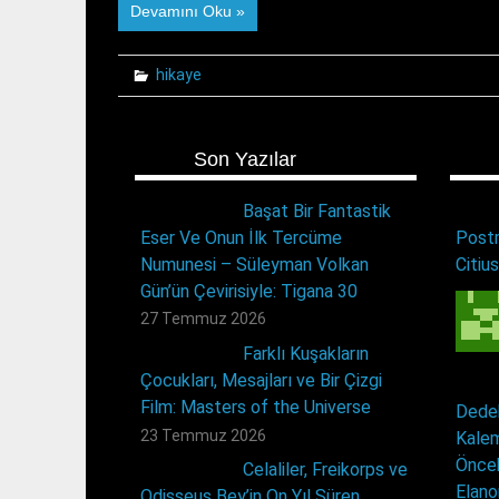
Devamını Oku »
hikaye
Son Yazılar
Başat Bir Fantastik
Eser Ve Onun İlk Tercüme
Postm
Numunesi – Süleyman Volkan
Citius
Gün’ün Çevirisiyle: Tigana 30
27 Temmuz 2026
Farklı Kuşakların
Çocukları, Mesajları ve Bir Çizgi
Film: Masters of the Universe
Dedek
23 Temmuz 2026
Kalem
Öncek
Celaliler, Freikorps ve
Elano
Odisseus Bey’in On Yıl Süren