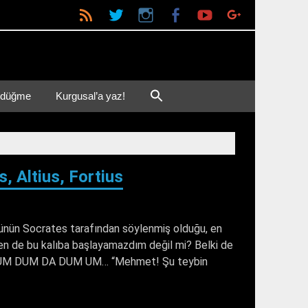
.Net
ir düğme
Kurgusal’a yaz!
, Altius, Fortius
özünün Socrates tarafından söylenmiş olduğu, en
ben de bu kalıba başlayamazdım değil mi? Belki de
!.. UM DUM DA DUM UM… “Mehmet! Şu teybin