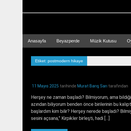
Skip
to
content
Senin Kurgun, Senin Dünyan…
Anasayfa
Beyazperde
Müzik Kutusu
O
Etiket: postmodern hikaye
11 Mayıs 2025
tarihinde
Murat Barış Sarı
tarafından
Herşey ne zaman başladı? Bilmiyorum, ama bildiğim
azından biliyorum benden önce birilerinin bu kal
başlardım kim bilir? Herşey nerede başladı? 
sesini açsana,” Kirpikler birleşti, hadi […]