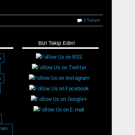
2 Yorum
Bizi Takip Edin!
a
u
manı