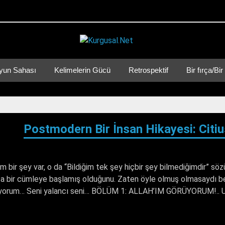
Kurgusal
yun Sahası
Kelimelerin Gücü
Retrospektif
Bir fırça/B
Postmodern Bir İnsan Hikayesi: Citius
 bir şey var, o da “Bildiğim tek şey hiçbir şey bilmediğimdir” s
ıpta bir cümleye başlamış olduğunu. Zaten öyle olmuş olmasaydı 
Bilmiyorum… Seni yalancı seni… BÖLÜM 1: ALLAH’IM GÖRÜYORUM