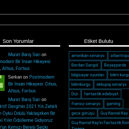
Son Yorumlar
Etiket Bulutu
Murat Barış Sarı
on
amerikan senaryo
atlantrop
odern Bir İnsan Hikayesi:
Berdan Sarıgöl
Beyazperde
, Altius, Fortius
bilgisayar oyunları
bilim kurg
Serkan on
Postmodern
Bir İnsan Hikayesi: Citius,
bilimkurgu
dekupaj senaryo
Altius, Fortius
Dizi
fantastik edebiyat
Murat Barış Sarı
on
fransız senaryo
gaming
tif Dergi’nin 2021 Yılı Zehirli
 Öykü Ödülü Yaklaşırken Bir
gece görüşü
Guy Kavriel Kay
i Yılın Ödüllerine Gidiyoruz:
Guy Kavriel Kay'ın Fantastik Ro
r’un Kırmızı Beresi Seçki
Tigana