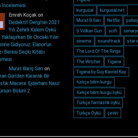
ı İncelemesi
kurgusal
kurgusal.net
Emrah Koçak on
Murat B.Sarı
Netflix
polisi
Dedektif Dergi’nin 2021
Yılı Zehirli Kalem Öykü
S.Volkan Gün
scifi
senary
 Yaklaşırken Bir Önceki Yılın
sinema
soundtrack
star 
erine Gidiyoruz: Elanor’un
The Lord Of The Rings
zı Beresi Seçki Kitabı
emesi
The Witcher
Tigana
Murat Barış Sarı
on
Tigana by Guy Kavriel Kay
kan Gün’den Karanlık Bir
türkçe bilim kurgu
stik Macera: Ejderhanı Nasıl
ürsün-Bölüm 2
türkçe bilim kurgu öykü
Türkçe fantastik öykü
Türkçe Öykü
çeviri