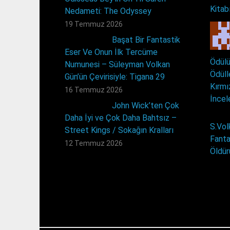
Kitab
Nedameti: The Odyssey
19 Temmuz 2026
Başat Bir Fantastik
Eser Ve Onun İlk Tercüme
Ödülü
Numunesi – Süleyman Volkan
Ödüll
Gün’ün Çevirisiyle: Tigana 29
Kırmı
16 Temmuz 2026
İncel
John Wick’ten Çok
Daha İyi ve Çok Daha Bahtsız –
S.Vol
Street Kings / Sokağın Kralları
Fanta
12 Temmuz 2026
Öldür