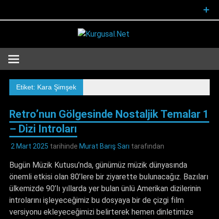
Skip
to
content
Kurgusal
Senin Kurgun, Senin Dünyan…
Etiket: Kara Şimşek
Retro’nun Gölgesinde Nostaljik Temalar 1
– Dizi Introları
2 Mart 2025
tarihinde
Murat Barış Sarı
tarafından
Bugün Müzik Kutusu’nda, günümüz müzik dünyasında
önemli etkisi olan 80’lere bir ziyarette bulunacağız. Bazıları
ülkemizde 90’lı yıllarda yer bulan ünlü Amerikan dizilerinin
introlarını işleyeceğimiz bu dosyaya bir de çizgi film
versiyonu ekleyeceğimizi belirterek hemen dinletimize