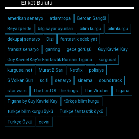
Etiket Bulutu
amerikan senaryo
atlantropa
Berdan Sarıgöl
Beyazperde
bilgisayar oyunları
bilim kurgu
bilimkurgu
dekupaj senaryo
Dizi
fantastik edebiyat
fransız senaryo
gaming
gece görüşü
Guy Kavriel Kay
Guy Kavriel Kay'ın Fantastik Romanı Tigana
kurgusal
kurgusal.net
Murat B.Sarı
Netflix
polisiye
S.Volkan Gün
scifi
senaryo
sinema
soundtrack
star wars
The Lord Of The Rings
The Witcher
Tigana
Tigana by Guy Kavriel Kay
türkçe bilim kurgu
türkçe bilim kurgu öykü
Türkçe fantastik öykü
Türkçe Öykü
çeviri