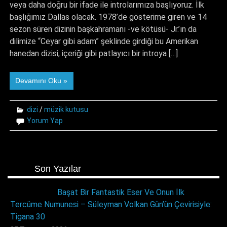
veya daha doğru bir ifade ile introlarımıza başlıyoruz. İlk
başlığımız Dallas olacak. 1978’de gösterime giren ve 14
sezon süren dizinin başkahramanı -ve kötüsü- Jr.’ın da
dilimize “Ceyar gibi adam” şeklinde girdiği bu Amerikan
hanedan dizisi, içeriği gibi patlayıcı bir introya […]
Devamını Oku »
dizi
/
müzik kutusu
Yorum Yap
Son Yazılar
Başat Bir Fantastik Eser Ve Onun İlk
Tercüme Numunesi – Süleyman Volkan Gün’ün Çevirisiyle:
Tigana 30