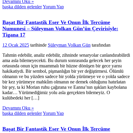
Devamını Oku »
başka dilden gelenler
Yorum Yap
Başat Bir Fantastik Eser Ve Onun İlk Tercüme
Numunesi – Süleyman Volkan Gün’ün Çevirisiyle:
Tigana 17
12 Ocak 2025
tarihinde
Süleyman Volkan Gün
tarafından
Tahmin edebilir, analiz edebilir, zihninde senaryolar canlandırabilirdi
ama asla bilemeyecekti. Bu durum sonrasında gelecek her şeyin
ortasında onun için muammalı bir hüzne dönüşen bir gece yarısı
hakikatiydi. Bir sembol, pişmanlığın bir yer değiştirmesi. Ölümlü
olmanın ve bu yüzden sadece bir yolda yürümeye ve o yolda sadece
bir kez yürümeye mahkûm olmanın ne demek olduğunu hatırlatan
bir şey, ta ki Morian ruhu çağırana ve Eanna’nın ışıkları kaybolana
kadar… Yürümediğimiz yolu asla gerçekten bilemeyiz. O
kulübedeki her […]
Devamını Oku »
başka dilden gelenler
Yorum Yap
Başat Bir Fantastik Eser Ve Onun İlk Tercüme