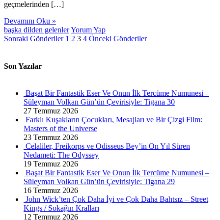
geçmelerinden […]
Devamını Oku »
başka dilden gelenler
Yorum Yap
Sonraki Gönderiler
1
2
3
4
Önceki Gönderiler
Son Yazılar
Başat Bir Fantastik Eser Ve Onun İlk Tercüme Numunesi –
Süleyman Volkan Gün’ün Çevirisiyle: Tigana 30
27 Temmuz 2026
Farklı Kuşakların Çocukları, Mesajları ve Bir Çizgi Film:
Masters of the Universe
23 Temmuz 2026
Celaliler, Freikorps ve Odisseus Bey’in On Yıl Süren
Nedameti: The Odyssey
19 Temmuz 2026
Başat Bir Fantastik Eser Ve Onun İlk Tercüme Numunesi –
Süleyman Volkan Gün’ün Çevirisiyle: Tigana 29
16 Temmuz 2026
John Wick’ten Çok Daha İyi ve Çok Daha Bahtsız – Street
Kings / Sokağın Kralları
12 Temmuz 2026