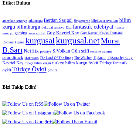
Etiket Bulutu
bilim
Berdan Sarıgöl
atlantropa
bilgisayar oyunları
Beyazperde
amerikan senaryo
fantastik edebiyat
kurgu
bilimkurgu
fransız
dekupaj senaryo
Dizi
Guy Kavriel Kay
gaming
senaryo
Guy Kavriel Kay'ın Fantastik
gece görüşü
kurgusal.net
kurgusal
Murat
Romanı Tigana
B.Sarı
Netflix
S.Volkan Gün
scifi
polisiye
sinema
senaryo
Tigana
soundtrack
star wars
Tigana by Guy
The Witcher
The Lord Of The Rings
türkçe bilim kurgu öykü
Kavriel Kay
Türkçe fantastik
türkçe bilim kurgu
Türkçe Öykü
öykü
çeviri
Bizi Takip Edin!
© 2012-2025 Tüm hakları Kurgusal.Net tarafından saklıdır. |