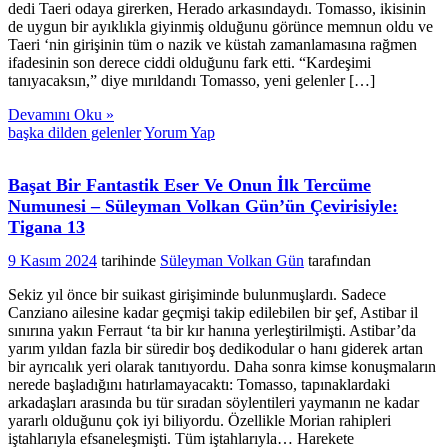
dedi Taeri odaya girerken, Herado arkasındaydı. Tomasso, ikisinin
de uygun bir ayıklıkla giyinmiş olduğunu görünce memnun oldu ve
Taeri ‘nin girişinin tüm o nazik ve küstah zamanlamasına rağmen
ifadesinin son derece ciddi olduğunu fark etti. “Kardeşimi
tanıyacaksın,” diye mırıldandı Tomasso, yeni gelenler […]
Devamını Oku »
başka dilden gelenler
Yorum Yap
Başat Bir Fantastik Eser Ve Onun İlk Tercüme
Numunesi – Süleyman Volkan Gün’ün Çevirisiyle:
Tigana 13
9 Kasım 2024
tarihinde
Süleyman Volkan Gün
tarafından
Sekiz yıl önce bir suikast girişiminde bulunmuşlardı. Sadece
Canziano ailesine kadar geçmişi takip edilebilen bir şef, Astibar il
sınırına yakın Ferraut ‘ta bir kır hanına yerleştirilmişti. Astibar’da
yarım yıldan fazla bir süredir boş dedikodular o hanı giderek artan
bir ayrıcalık yeri olarak tanıtıyordu. Daha sonra kimse konuşmaların
nerede başladığını hatırlamayacaktı: Tomasso, tapınaklardaki
arkadaşları arasında bu tür sıradan söylentileri yaymanın ne kadar
yararlı olduğunu çok iyi biliyordu. Özellikle Morian rahipleri
iştahlarıyla efsaneleşmişti. Tüm iştahlarıyla… Harekete