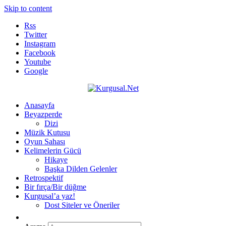
Skip to content
Rss
Twitter
Instagram
Facebook
Youtube
Google
Kurgusal.Net
Senin Kurgun, Senin Dünyan…
Anasayfa
Beyazperde
Dizi
Müzik Kutusu
Oyun Sahası
Kelimelerin Gücü
Hikaye
Başka Dilden Gelenler
Retrospektif
Bir fırça/Bir düğme
Kurgusal’a yaz!
Dost Siteler ve Öneriler