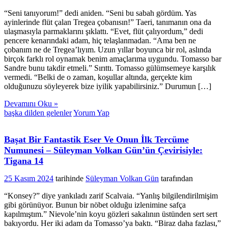
“Seni tanıyorum!” dedi aniden. “Seni bu sabah gördüm. Yas
ayinlerinde flüt çalan Tregea çobanısın!” Taeri, tanımanın ona da
ulaşmasıyla parmaklarını şıklattı. “Evet, flüt çalıyordum,” dedi
pencere kenarındaki adam, hiç telaşlanmadan. “Ama ben ne
çobanım ne de Tregea’lıyım. Uzun yıllar boyunca bir rol, aslında
birçok farklı rol oynamak benim amaçlarıma uygundu. Tomasso bar
Sandre bunu takdir etmeli.” Sırıttı. Tomasso gülümsemeye karşılık
vermedi. “Belki de o zaman, koşullar altında, gerçekte kim
olduğunuzu söyleyerek bize iyilik yapabilirsiniz.” Durumun […]
Devamını Oku »
başka dilden gelenler
Yorum Yap
Başat Bir Fantastik Eser Ve Onun İlk Tercüme
Numunesi – Süleyman Volkan Gün’ün Çevirisiyle:
Tigana 14
25 Kasım 2024
tarihinde
Süleyman Volkan Gün
tarafından
“Konsey?” diye yankıladı zarif Scalvaia. “Yanlış bilgilendirilmişim
gibi görünüyor. Bunun bir nöbet olduğu izlenimine safça
kapılmıştım.” Nievole’nin koyu gözleri sakalının üstünden sert sert
bakıyordu. Her iki adam da Tomasso’ya baktı. “Biraz daha fazlası,”