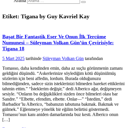
Arama
Etiket: Tigana by Guy Kavriel Kay
Başat Bir Fantastik Eser Ve Onun İlk Tercüme
Numunesi – Süleyman Volkan Gün’ün Çevirisiyle:
Tigana 18
5 Mart 2025
tarihinde
Süleyman Volkan Gün
tarafından
Tomasso, daha kendinden emin, daha az suçlu görünmenin zamanı
geldiğini düşündü. “Askerlerinize söylediğim kötü düşünülmüş
sözlerim için beni affedin, lordum. Burada olduğunuzu
bilmediğimden, sadece sizin isteklerinizi bilmeden hareket ettiklerini
tahmin ettim.” “İsteklerim değişir,” dedi Alberico ağır, değişmeyen
sesiyle. “Onların bu değişiklikleri sizden önce bilmeleri olası bar
Sandre.” “Elbette, efendim, elbette. Onlar—” “İstedim,” dedi
Barbadior’lu Alberico, “babanızın tabutuna bakmak. Bakmak ve
gülmek.” Eğlenmeye yönelik bir eğilim belirtisi göstermedi.
Tomasso’nun kanı aniden damarlarında buz kesti. Alberico onun
[…]