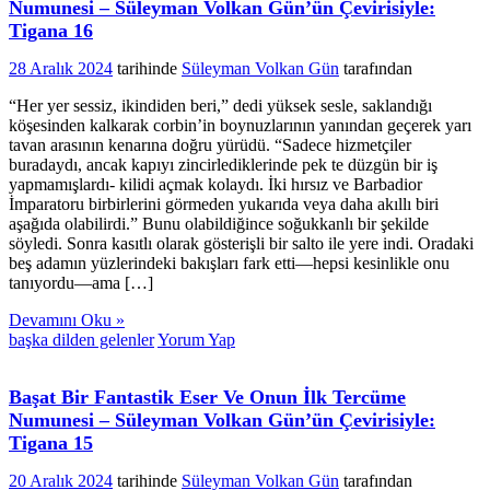
Numunesi – Süleyman Volkan Gün’ün Çevirisiyle:
Tigana 16
28 Aralık 2024
tarihinde
Süleyman Volkan Gün
tarafından
“Her yer sessiz, ikindiden beri,” dedi yüksek sesle, saklandığı
köşesinden kalkarak corbin’in boynuzlarının yanından geçerek yarı
tavan arasının kenarına doğru yürüdü. “Sadece hizmetçiler
buradaydı, ancak kapıyı zincirlediklerinde pek te düzgün bir iş
yapmamışlardı- kilidi açmak kolaydı. İki hırsız ve Barbadior
İmparatoru birbirlerini görmeden yukarıda veya daha akıllı biri
aşağıda olabilirdi.” Bunu olabildiğince soğukkanlı bir şekilde
söyledi. Sonra kasıtlı olarak gösterişli bir salto ile yere indi. Oradaki
beş adamın yüzlerindeki bakışları fark etti—hepsi kesinlikle onu
tanıyordu—ama […]
Devamını Oku »
başka dilden gelenler
Yorum Yap
Başat Bir Fantastik Eser Ve Onun İlk Tercüme
Numunesi – Süleyman Volkan Gün’ün Çevirisiyle:
Tigana 15
20 Aralık 2024
tarihinde
Süleyman Volkan Gün
tarafından